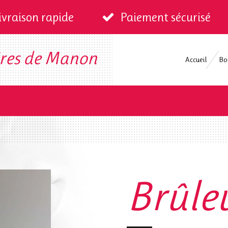
ivraison rapide
Paiement sécurisé
aires de Manon
Accueil
Bo
Brûle