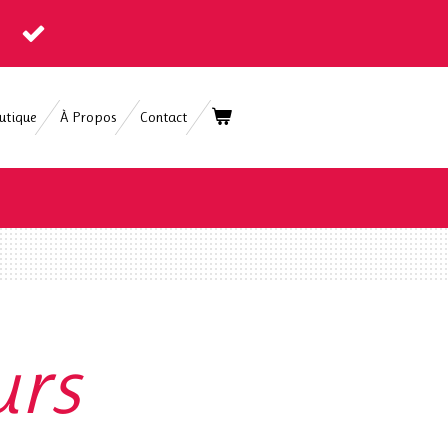
utique
À Propos
Contact
urs