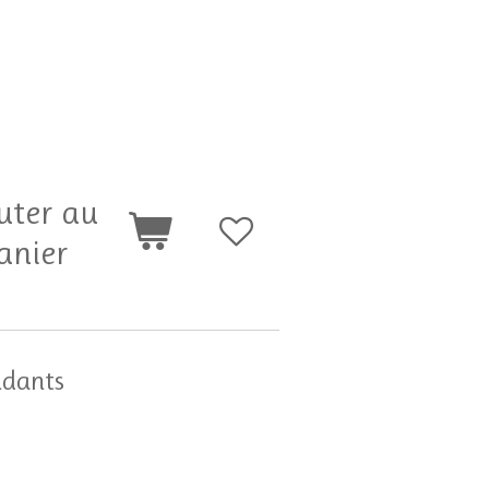
uter au
anier
ndants